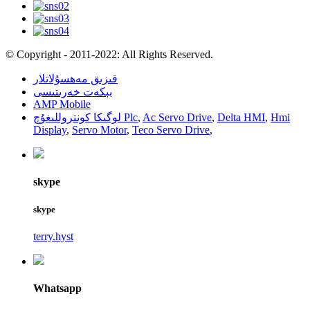
© Copyright - 2011-2022: All Rights Reserved.
قىزىق مەھسۇلاتلار
بېكەت خەرىتىسى
AMP Mobile
لوگىكا كونتروللىغۇچ Plc
,
Ac Servo Drive
,
Delta HMI
,
Hmi
Display
,
Servo Motor
,
Teco Servo Drive
,
skype
skype
terry.hyst
Whatsapp