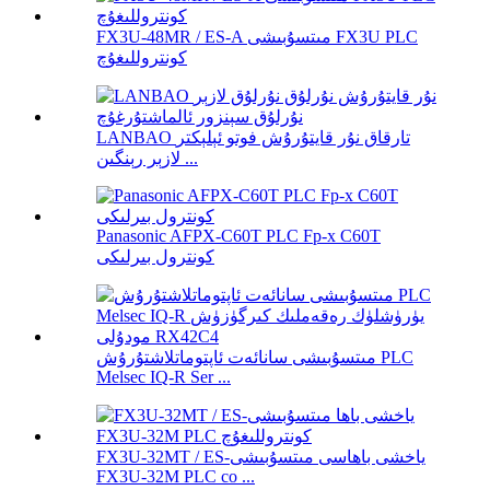
FX3U-48MR / ES-A مىتسۇبىشى FX3U PLC
كونتروللىغۇچ
LANBAO تارقاق نۇر قايتۇرۇش فوتو ئېلېكتر
لازېر رېنگىن ...
Panasonic AFPX-C60T PLC Fp-x C60T
كونترول بىرلىكى
مىتسۇبىشى سانائەت ئاپتوماتلاشتۇرۇش PLC
Melsec IQ-R Ser ...
FX3U-32MT / ES-ياخشى باھاسى مىتسۇبىشى
FX3U-32M PLC co ...