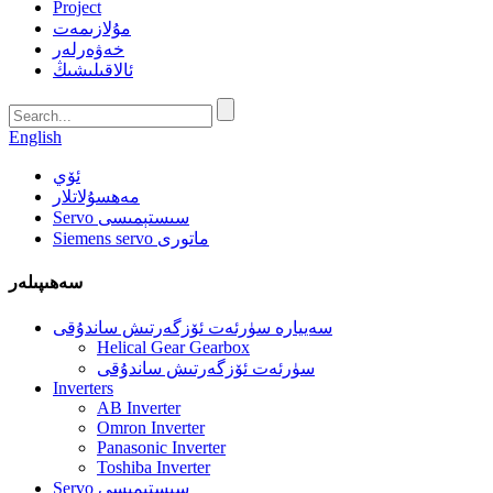
Project
مۇلازىمەت
خەۋەرلەر
ئالاقىلىشىڭ
English
ئۆي
مەھسۇلاتلار
Servo سىستېمىسى
Siemens servo ماتورى
سەھىپىلەر
سەييارە سۈرئەت ئۆزگەرتىش ساندۇقى
Helical Gear Gearbox
سۈرئەت ئۆزگەرتىش ساندۇقى
Inverters
AB Inverter
Omron Inverter
Panasonic Inverter
Toshiba Inverter
Servo سىستېمىسى