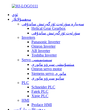
ئۆي
مەھسۇلاتلار
سەييارە سۈرئەت ئۆزگەرتىش ساندۇقى
Helical Gear Gearbox
سۈرئەت ئۆزگەرتىش ساندۇقى
Inverters
Panasonic Inverter
Omron Inverter
AB Inverter
Toshiba Inverter
Servo سىستېمىسى
مىتسۇبىشى سېرۋو ماتورى
Omron servo motor
Siemens servo ماتورى
سانيو سېرۋو ماتورى
PLC
Schneider PLC
Fatek PLC
Xinje PLC
HMI
Proface HMI
مەھسۇلات ماركىسى