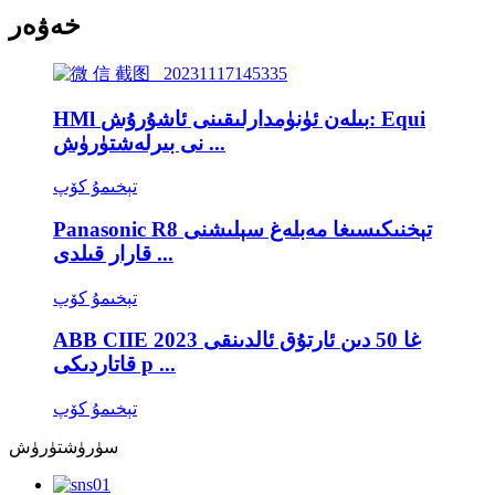
خەۋەر
HMl بىلەن ئۈنۈمدارلىقىنى ئاشۇرۇش: Equi
نى بىرلەشتۈرۈش ...
تېخىمۇ كۆپ
Panasonic R8 تېخنىكىسىغا مەبلەغ سېلىشنى
قارار قىلدى ...
تېخىمۇ كۆپ
ABB CIIE 2023 غا 50 دىن ئارتۇق ئالدىنقى
قاتاردىكى p ...
تېخىمۇ كۆپ
سۈرۈشتۈرۈش