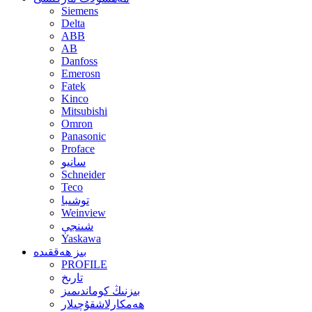
Siemens
Delta
ABB
AB
Danfoss
Emerosn
Fatek
Kinco
Mitsubishi
Omron
Panasonic
Proface
سانيو
Schneider
Teco
توشىبا
Weinview
شىنجې
Yaskawa
بىز ھەققىدە
PROFILE
تارىخ
بىزنىڭ كوماندىمىز
ھەمكارلاشقۇچىلار