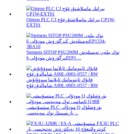
Omron PLC CJ بىرلىك ماسلاشتۇرغۇچ CP1W-
EXT01
Siemens SITOP PSU200M توك بىلەن تەمىنلەش
كىرگۈزۈش مودۇلى 6EP1 ...
فانۇك ئاپتوماتىك ئايلانما سوۋۇتۇش
شامالدۇرغۇچ A90L-0001-0557 / RW
مىتسۇبىشى PLC مودۇلى Q يۈرۈشلۈك
بازىسىنىڭ توك مەنبەسى ...