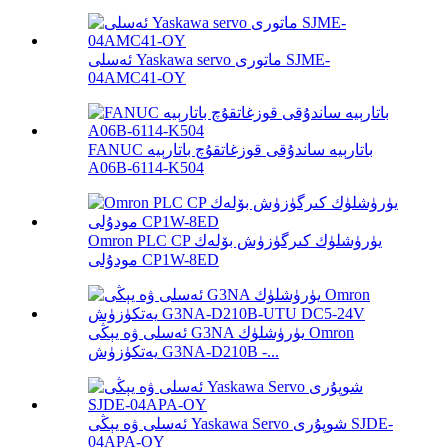
ئەسلى Yaskawa servo ماتورى SJME-
04AMC41-OY
FANUC باتارېيە ساندۇقى قوزغاتقۇچ باتارېيە
A06B-6114-K504
Omron PLC CP يۈرۈشلۈك كىرگۈزۈش بۆلەك
مودۇلى CP1W-8ED
ئەسلى ۋە يېڭى G3NA يۈرۈشلۈك Omron
يەتكۈزۈش G3NA-D210B -...
ئەسلى ۋە يېڭى Yaskawa Servo شوپۇرى SJDE-
04APA-OY