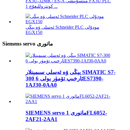
FX3U-32MR / ES-A مىتسۇبىشى FX3U PLC
كونتروللىغۇچ 1 ...
ئەسلى ۋە يېڭى Schneider PLC مودۇلى
EGX150
Siemens servo ماتورى
يېڭى ۋە ئەسلى سىمېنلار SIMATIC S7-
300 ئارخىپ تۆمۈر يولى 6ES7390-
1AJ30-0AA0
SIEMENS servo ماتورى 1FL6052-
2AF21-2AA1