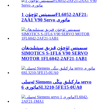
سىمېنس ئۈچۈن 1FL6052-2AF21-
2AA1 V90 Servo ماتورى
سىمېنس ئۈچۈن قىزىق سېتىلىدىغان
SIMOTICS S-1FL6 V90 SERVO
MOTOR 1FL6042-2AF21-1AB1
ئەسلى Siemens ماركىلىق يېڭى servo
ماتورى 6SL3210-5FE15-0UA0