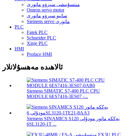
مىتسۇبىشى سېرۋو ماتورى
Omron servo motor
سانيو سېرۋو ماتورى
Siemens servo ماتورى
PLC
Fatek PLC
Schneider PLC
Xinje PLC
HMI
Proface HMI
ئالاھىدە مەھسۇلاتلار
Siemens SIMATIC S7-400 PLC CPU
MODULE 6ES7416-3ES07 -...
Siemens SINAMICS S120 يەككە ماتور مودۇلى
6SL3120-1T ...