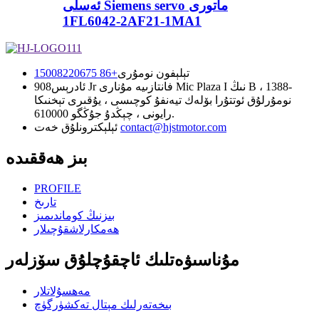
ئەسلى Siemens servo ماتورى
1FL6042-2AF21-1MA1
+86 15008220675
تېلېفون نومۇرى
ئادرېس
908 Jr فانتازىيە مۇنارى Mic Plaza I نىڭ B ، 1388-
نومۇرلۇق ئوتتۇرا بۆلەك تيەنفۇ كوچىسى ، يۇقىرى تېخنىكا
رايونى ، چېڭدۇ جۇڭگو 610000.
ئېلېكترونلۇق خەت
contact@hjstmotor.com
بىز ھەققىدە
PROFILE
تارىخ
بىزنىڭ كوماندىمىز
ھەمكارلاشقۇچىلار
مۇناسىۋەتلىك ئاچقۇچلۇق سۆزلەر
مەھسۇلاتلار
بىخەتەرلىك مېتال تەكشۈرگۈچ